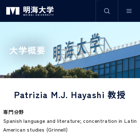
サイト内検索
グ
本
ロ
フ
ロ
文
ー
ッ
ー
へ
カ
タ
大学概要
バ
ル
ー
ル
ナ
へ
ナ
ビ
ビ
ゲ
ゲ
ー
Patrizia M.J. Hayashi 教授
ー
シ
シ
ョ
専門分野
ョ
ン
Spanish language and literature; concentration in Latin
ン
へ
American studies (Grinnell)
へ