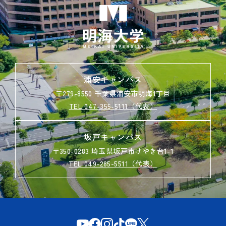
浦安キャンパス
〒279-8550 千葉県浦安市明海1丁目
TEL 047-355-5111（代表）
坂戸キャンパス
〒350-0283 埼玉県坂戸市けやき台1-1
TEL 049-285-5511（代表）