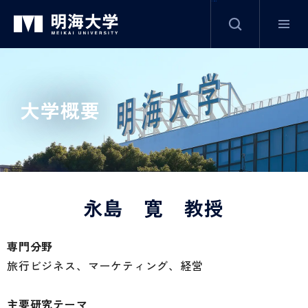
サイト内検索
グ
本
ロ
フ
ロ
文
ー
ッ
ー
へ
カ
タ
大学概要
バ
ル
ー
ル
ナ
へ
ナ
ビ
ビ
ゲ
ゲ
ー
永島 寛 教授
ー
シ
シ
ョ
専門分野
ョ
ン
旅行ビジネス、マーケティング、経営
ン
へ
へ
主要研究テーマ