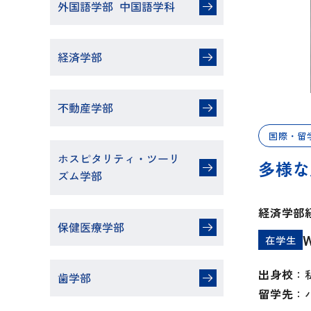
国際・留
多様な
経済学部
在学生
出身校
：
留学先
：