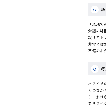
Q
語
「現地で
会話の場
設けてト
非常に役
準備のお
Q
将
ハワイで
くつなが
ら、多様
をリスペ