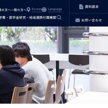
資料請求
Access
Language
業の方へ
一般の方へ
サイト内検索
学費・奨学金
研究・地域連携
付属機関
お問い合わせ