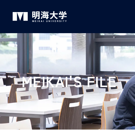
グ
本
ロ
フ
ロ
文
ー
ッ
ー
へ
カ
タ
バ
ル
ー
ル
ナ
へ
MEIKAI'S FILE
ナ
ビ
ビ
ゲ
ゲ
ー
ー
シ
シ
ョ
ョ
ン
ン
へ