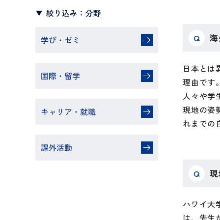
Q
海
日本とは
理由です
人々や学
現地の姿
れまでの
Q
現
ハワイ大
は、先生