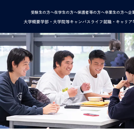
受験生の方へ
在学生の方へ
保護者等の方へ
卒業生の方へ
企
大学概要
学部・大学院等
キャンパスライフ
就職・キャリア