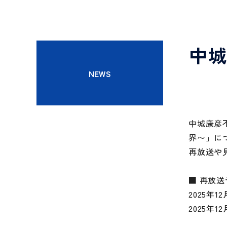
へ
中城
NEWS
中城康彦
界〜」に
再放送や
■ 再放送
2025年1
2025年1