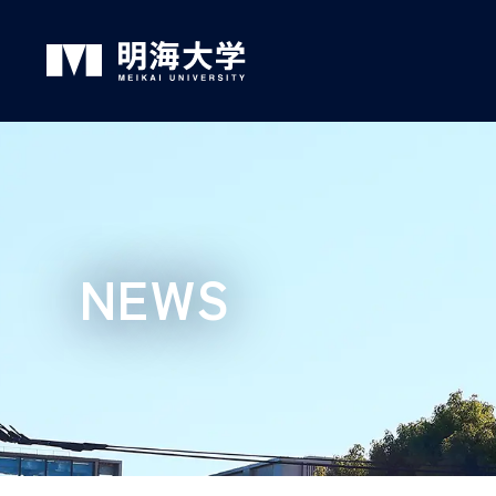
グ
本
ロ
フ
ロ
文
ー
ッ
ー
へ
カ
タ
バ
ル
ー
ル
ナ
へ
NEWS
ナ
ビ
ビ
ゲ
ゲ
ー
ー
シ
シ
ョ
ョ
ン
ン
へ