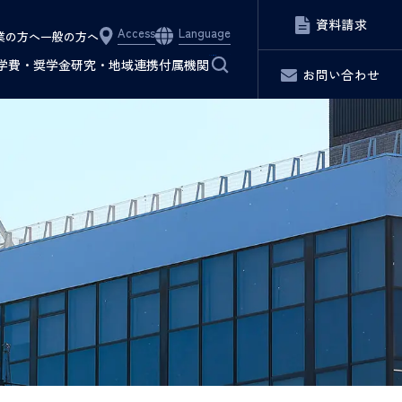
資料請求
Access
Language
業の方へ
一般の方へ
サイト内検索
学費・奨学金
研究・地域連携
付属機関
お問い合わせ