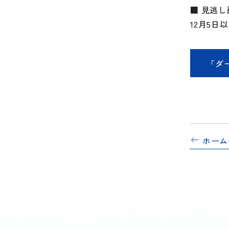
■ 見逃し
12月5日
「ダ
ホーム