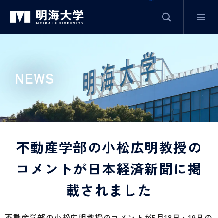
サイト内検索
グ
本
ロ
フ
ロ
文
ー
ッ
ー
へ
カ
タ
NEWS
バ
ル
ー
ル
ナ
へ
ナ
ビ
ビ
ゲ
ゲ
ー
不動産学部の小松広明教授の
ー
シ
シ
ョ
コメントが日本経済新聞に掲
ョ
ン
載されました
ン
へ
へ
不動産学部の小松広明教授のコメントが5月18日・19日の