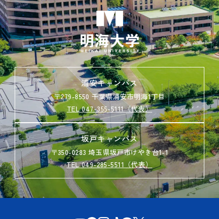
浦安キャンパス
〒279-8550 千葉県浦安市明海1丁目
TEL 047-355-5111（代表）
坂戸キャンパス
〒350-0283 埼玉県坂戸市けやき台1-1
TEL 049-285-5511（代表）