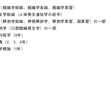
（組織学総論、組織学各論、組織学実習）
生学総論（人体発生遺伝学の前半）
（解剖学総論、神経解剖学、解剖学実習、脳実習）の一部
剖学（口腔組織発生学）の一部
科医学（6年）
義（2、3、4年）
学概論（1年）