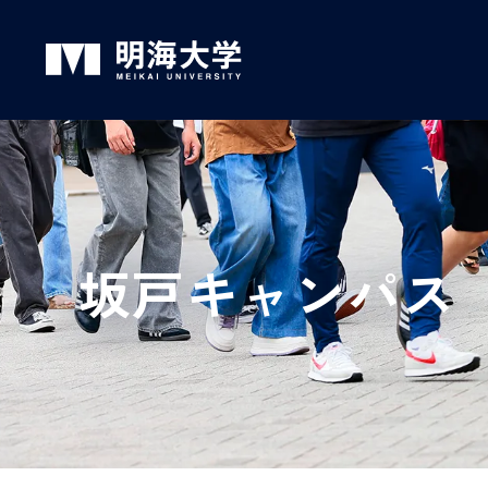
グ
本
ロ
フ
ロ
文
ー
ッ
ー
へ
カ
タ
バ
ル
ー
ル
ナ
へ
坂戸キャンパス
ナ
ビ
ビ
ゲ
ゲ
ー
ー
シ
シ
ョ
ョ
ン
ン
へ