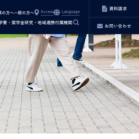
資料請求
Access
Language
業の方へ
一般の方へ
サイト内検索
学費・奨学金
研究・地域連携
付属機関
お問い合わせ