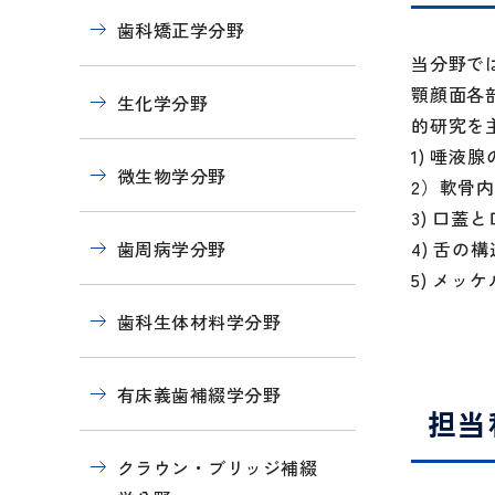
歯科矯正学分野
当分野で
顎顔面各
生化学分野
的研究を
1) 唾
微生物学分野
2）軟骨
3) 口
歯周病学分野
4) 舌
5) メ
歯科生体材料学分野
有床義歯補綴学分野
担当
クラウン・ブリッジ補綴