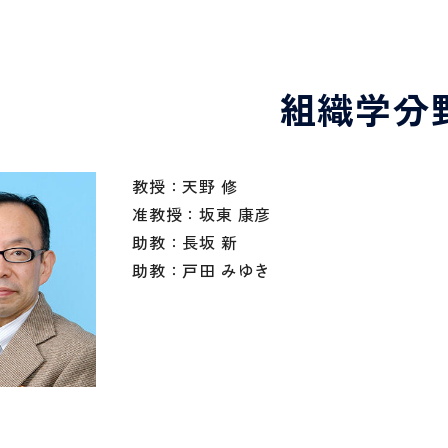
組織学分
教授：天野 修
准教授：坂東 康彦
助教：長坂 新
助教：戸田 みゆき