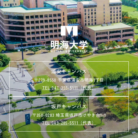
浦安キャンパス
〒279-8550 千葉県浦安市明海1丁目
TEL 047-355-5111（代表）
坂戸キャンパス
〒350-0283 埼玉県坂戸市けやき台1-1
TEL 049-285-5511（代表）