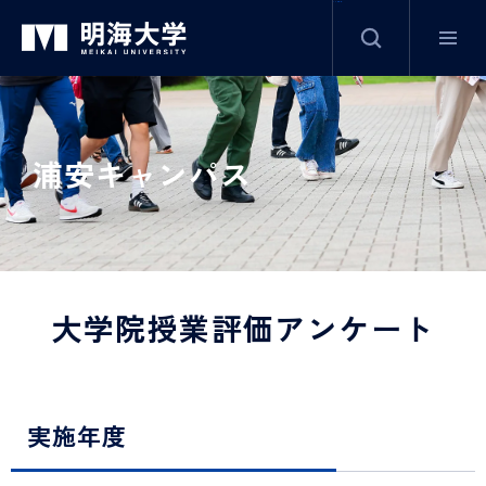
サイト内検索
グ
本
ロ
フ
ロ
文
ー
ッ
ー
へ
カ
タ
浦安キャンパス
バ
ル
ー
ル
ナ
へ
ナ
ビ
ビ
ゲ
ゲ
ー
大学院授業評価アンケート
ー
シ
シ
ョ
ョ
ン
ン
へ
実施年度
へ