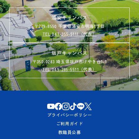
浦安キャンパス
〒279-8550 千葉県浦安市明海1丁目
TEL 047-355-5111（代表）
坂戸キャンパス
〒350-0283 埼玉県坂戸市けやき台1-1
TEL 049-285-5511（代表）
プライバシーポリシー
ご利用ガイド
教職員公募