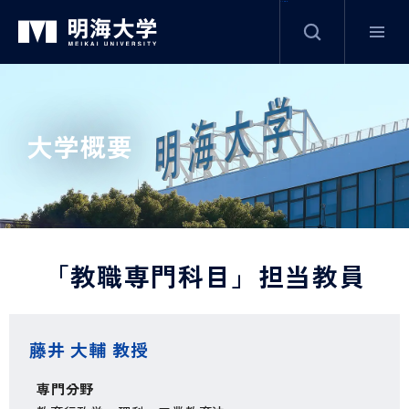
サイト内検索
グ
本
ロ
フ
ロ
文
ー
ッ
ー
へ
カ
タ
大学概要
バ
ル
ー
ル
ナ
へ
ナ
ビ
ビ
ゲ
ゲ
ー
「教職専門科目」担当教員
ー
シ
シ
ョ
ョ
ン
藤井 大輔 教授
ン
へ
へ
専門分野